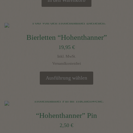
In den Warenkorb
Bierletten “Hohenthanner”
19,95
€
Inkl. MwSt.
Versandkostenfrei
Ausführung wählen
Dieses
Produkt
weist
mehrere
“Hohenthanner” Pin
Varianten
2,50
€
auf.
Die