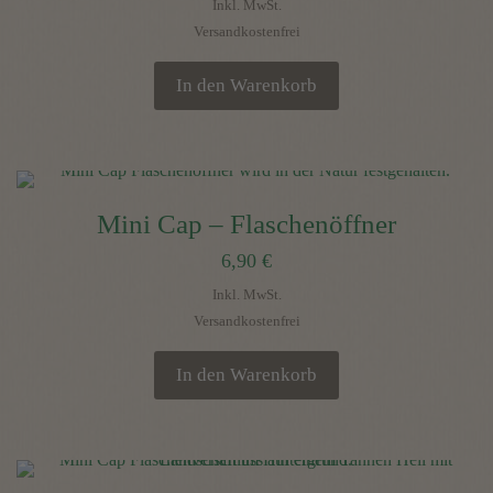
Inkl. MwSt.
Optionen
Versandkostenfrei
können
auf
In den Warenkorb
der
Produktseite
gewählt
werden
Mini Cap – Flaschenöffner
6,90
€
Inkl. MwSt.
Versandkostenfrei
In den Warenkorb