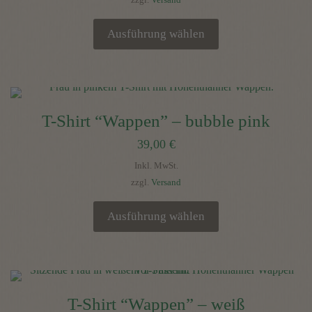
können
auf
Ausführung wählen
der
Dieses
Produktseite
Produkt
gewählt
weist
werden
mehrere
T-Shirt “Wappen” – bubble pink
Varianten
39,00
€
auf.
Die
Inkl. MwSt.
Optionen
zzgl.
Versand
können
auf
Ausführung wählen
der
Dieses
Produktseite
Produkt
gewählt
weist
werden
mehrere
T-Shirt “Wappen” – weiß
Varianten