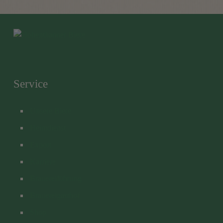
Service
Unsere Biere
Heimdienst
Export
Karriere
Brauereiführung
Brauereigasthof
Shop