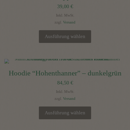
39,00
€
auf.
Die
Inkl. MwSt.
Optionen
zzgl.
Versand
können
auf
Ausführung wählen
der
Dieses
Produktseite
Produkt
gewählt
weist
werden
mehrere
Hoodie “Hohenthanner” – dunkelgrün
Varianten
84,50
€
auf.
Die
Inkl. MwSt.
Optionen
zzgl.
Versand
können
auf
Ausführung wählen
der
Dieses
Produktseite