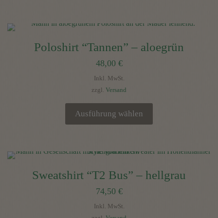
Dieses
Produkt
weist
mehrere
Poloshirt “Tannen” – aloegrün
Varianten
48,00
€
auf.
Die
Inkl. MwSt.
Optionen
zzgl.
Versand
können
auf
Ausführung wählen
der
Dieses
Produktseite
Produkt
gewählt
weist
werden
mehrere
Sweatshirt “T2 Bus” – hellgrau
Varianten
74,50
€
auf.
Die
Inkl. MwSt.
Optionen
zzgl.
Versand