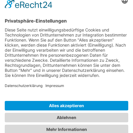
Kontakt
Hohenthanner Schlossbrauerei GmbH & Co. KG
Brauhausstraße 1
D-84098 Hohenthann
+49 (0) 8784 96 02-0
info@hohenthanner.de
© 2026 Hohenthanner Schlossbrauerei. All Rights Reserved.