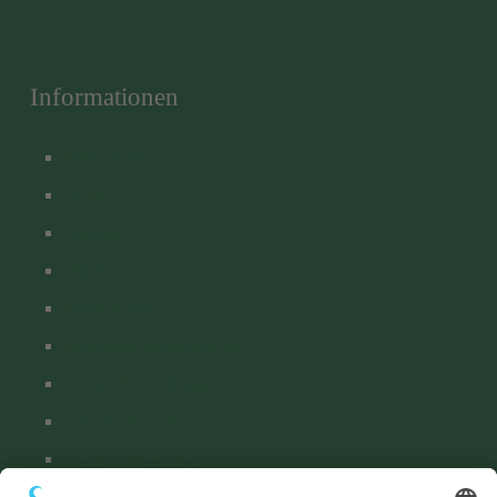
Informationen
Download
AGB
Kontakt
Impressum
Datenschutz
Barrierefreiheitserklärung
Cookie-Einstellungen
Zahlungsweisen
Vertrag Widerrufen
Versand & Lieferung