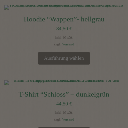
Produkt
gewählt
weist
werden
mehrere
Hoodie “Wappen”- hellgrau
Varianten
84,50
€
auf.
Die
Inkl. MwSt.
Optionen
zzgl.
Versand
können
auf
Ausführung wählen
der
Dieses
Produktseite
Produkt
gewählt
weist
werden
mehrere
T-Shirt “Schloss” – dunkelgrün
Varianten
44,50
€
auf.
Die
Inkl. MwSt.
Optionen
zzgl.
Versand
können