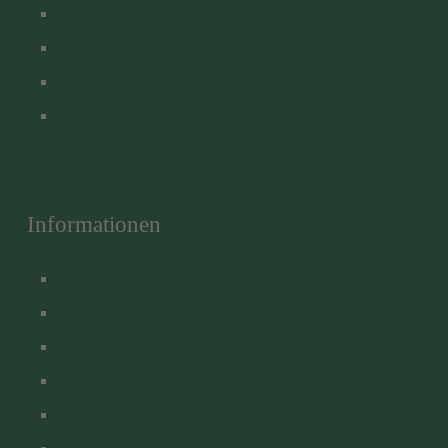
Karriere
Brauereiführung
Brauereigasthof
Shop
Informationen
Download
AGB
Kontakt
Impressum
Datenschutz