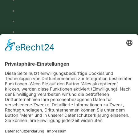
Barrierefreiheitserklärung
Cookie-Einstellungen
Zahlungsweisen
Vertrag Widerrufen
Versand & Lieferung
Kontakt
Hohenthanner Schlossbrauerei GmbH & Co. KG
Brauhausstraße 1
D-84098 Hohenthann
+49 (0) 8784 96 02-0
info@hohenthanner.de