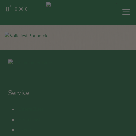
0
0,00 €
Service
Unsere Biere
Heimdienst
Export