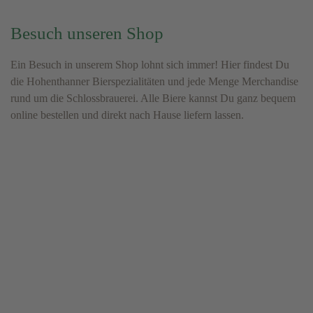
Besuch unseren Shop
Ein Besuch in unserem Shop lohnt sich immer! Hier findest Du
die Hohenthanner Bierspezialitäten und jede Menge Merchandise
rund um die Schlossbrauerei. Alle Biere kannst Du ganz bequem
online bestellen und direkt nach Hause liefern lassen.
Tasse
Hohenthanner
Hohenthanner
“Klosterb
“Maßkrug”
Spielkarten
Meterstab
Pin
9,00
€
2,50
€
4,50
€
5,90
€
Inkl.
Inkl.
Inkl.
Inkl.
MwSt.
MwSt.
MwSt.
MwSt.
Versandkostenfrei
Versandkostenfrei
Versandkostenfrei
Versandkostenfr