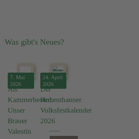
Was gibt's Neues?
7. Mai
24. April
2026
2026
Als
Der
Kammerbester:
Hohenthanner
Unser
Volksfestkalender
Brauer
2026
Valentin