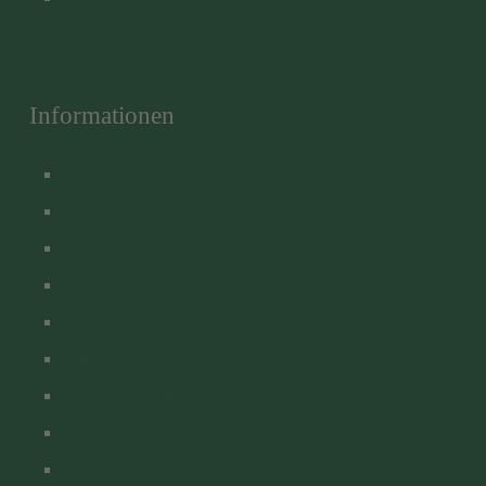
Informationen
Download
AGB
Kontakt
Impressum
Datenschutz
Barrierefreiheitserklärung
Cookie-Einstellungen
Zahlungsweisen
Vertrag Widerrufen