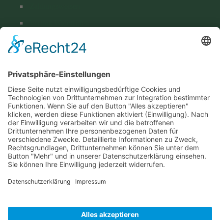
Zahlungsweisen
Vertrag Widerrufen
Versand & Lieferung
Kontakt
Hohenthanner Schlossbrauerei GmbH & Co. KG
Brauhausstraße 1
D-84098 Hohenthann
+49 (0) 8784 96 02-0
info@hohenthanner.de