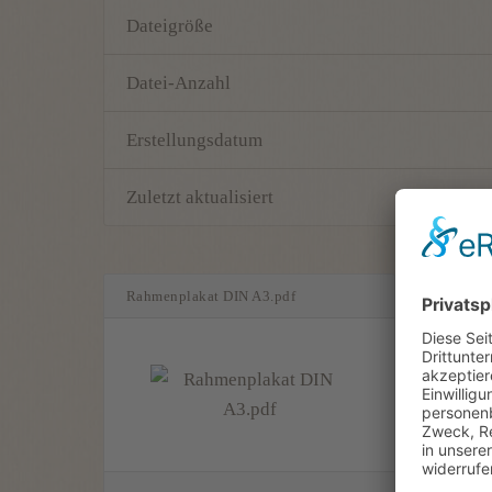
Dateigröße
Datei-Anzahl
Erstellungsdatum
Zuletzt aktualisiert
Rahmenplakat DIN A3.pdf