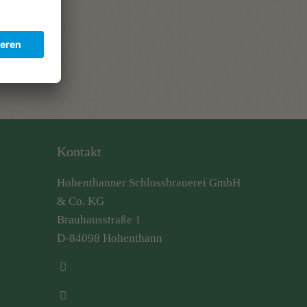
Kontakt
Hohenthanner Schlossbrauerei GmbH
& Co. KG
Brauhausstraße 1
D-84098 Hohenthann
+49 (0) 8784 96 02-0
info@hohenthanner.de