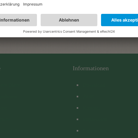
e
Informationen
ere Biere
Download
mdienst
AGB
ort
Kontakt
riere
Impressum
uereiführung
Datenschutz