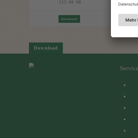
113.88 KB
Download
Download
Servic
Uns
Hei
Exp
Kar
Bra