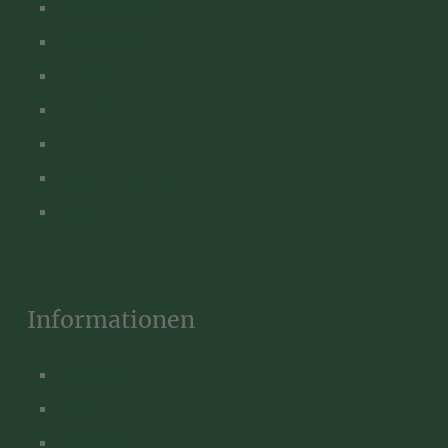
Unsere Biere
Heimdienst
Export
Karriere
Brauereiführung
Brauereigasthof
Shop
Informationen
Download
AGB
Kontakt