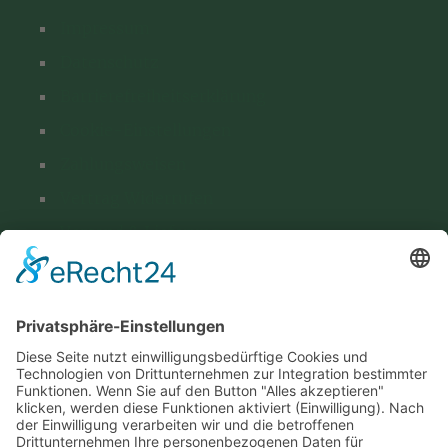
Impressum
Datenschutz
Barrierefreiheitserklärung
Cookie-Einstellungen
Zahlungsweisen
Vertrag Widerrufen
Versand & Lieferung
Kontakt
Hohenthanner Schlossbrauerei GmbH & Co. KG
Brauhausstraße 1
D-84098 Hohenthann