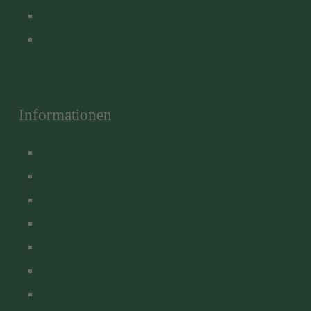
Brauereigasthof
Shop
Informationen
Download
AGB
Kontakt
Impressum
Datenschutz
Barrierefreiheitserklärung
Cookie-Einstellungen