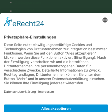
Zahlungsweisen
Vertrag Widerrufen
Versand & Lieferung
Kontakt
Hohenthanner Schlossbrauerei GmbH & Co. KG
Brauhausstraße 1
D-84098 Hohenthann
+49 (0) 8784 96 02-0
info@hohenthanner.de