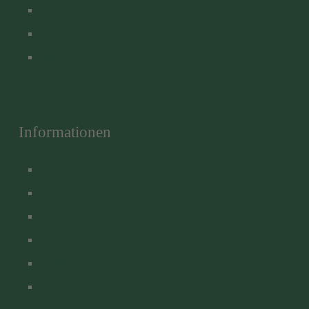
Brauereiführung
Brauereigasthof
Shop
Informationen
Download
AGB
Kontakt
Impressum
Datenschutz
Barrierefreiheitserklärung