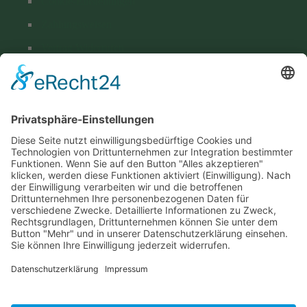
Cookie-Einstellungen
Zahlungsweisen
Vertrag Widerrufen
Versand & Lieferung
Kontakt
Hohenthanner Schlossbrauerei GmbH & Co. KG
Brauhausstraße 1
D-84098 Hohenthann
+49 (0) 8784 96 02-0
info@hohenthanner.de