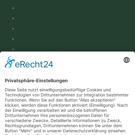
Datenschutz
Barrierefreiheitserklärung
Cookie-Einstellungen
Zahlungsweisen
Vertrag Widerrufen
Versand & Lieferung
Kontakt
Hohenthanner Schlossbrauerei GmbH & Co. KG
Brauhausstraße 1
D-84098 Hohenthann
+49 (0) 8784 96 02-0