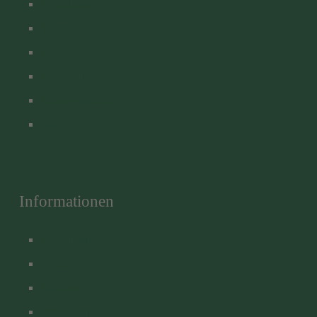
Heimdienst
Export
Karriere
Brauereiführung
Brauereigasthof
Shop
Informationen
Download
AGB
Kontakt
Impressum