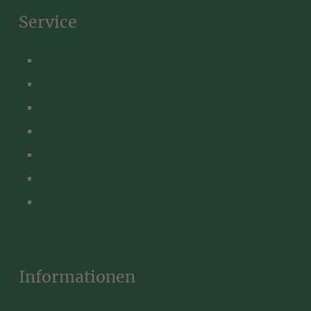
Service
Unsere Biere
Heimdienst
Export
Karriere
Brauereiführung
Brauereigasthof
Shop
Informationen