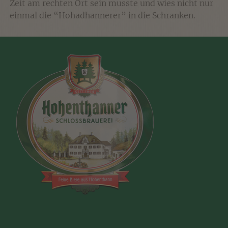
Zeit am rechten Ort sein musste und wies nicht nur
einmal die “Hohadhannerer” in die Schranken.