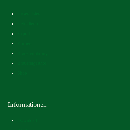
Unsere Biere
Heimdienst
Export
Karriere
Brauereiführung
Brauereigasthof
Shop
Informationen
Download